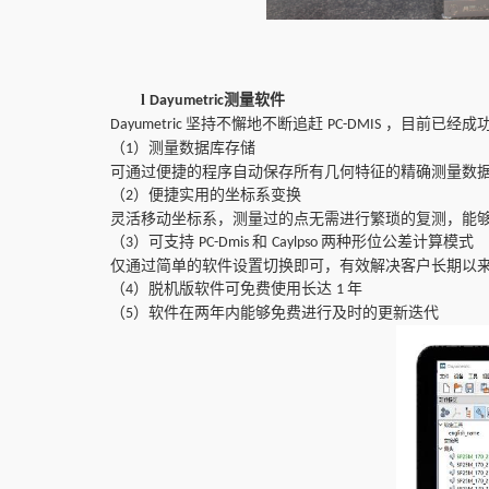
l
测量
软件
Dayumetric
坚持不懈地不断追赶
，目前已经成
D
ayumetric
PC
-
DMIS
（
）
测量数据库存储
1
可通过便捷的程序自动保存所有几何特征的精确测量数
（
）
便捷实用的坐标系变换
2
灵活移动坐标系，测量过的点无需进行繁琐的复测，能
（
）
可支持
和
两种形位公差计算模式
3
PC-Dmis
Caylpso
仅通过简单的软件设置切换即可，有效解决客户长期以
（
）
脱机版软件可免费使用长达
年
4
1
（
）
软件在两年内能够免费进行及时的更新迭代
5