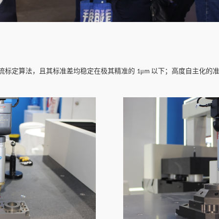
流标定算法，且其标准差均稳定在极其精准的
μ
以下
；
高度自主化的
1
m